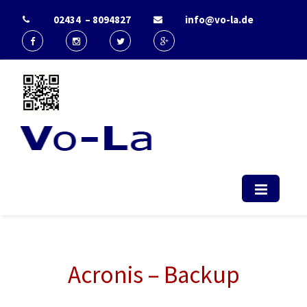
02434 – 8094827
info@vo-la.de
Start - Vo-La
EDV Berater & IT-Dienstleister Radio
(computerservice, duesseldorf,
telekommunikation, it, support)
Acronis – Backup