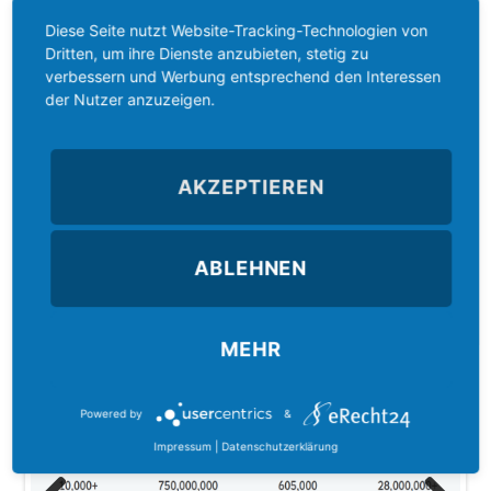
Diese Seite nutzt Website-Tracking-Technologien von
Dritten, um ihre Dienste anzubieten, stetig zu
verbessern und Werbung entsprechend den Interessen
der Nutzer anzuzeigen.
Versteckt sich vor Schadsoftware:
Die Chameleon-Technologie schützt Malwarebytes Anti-
Malware Premium vor einer Deaktivierung oder Änderung
AKZEPTIEREN
durch Schadsoftware.
Premium bleibt jederzeit aktiv. Schadsoftware hat keine
ABLEHNEN
Chance.
MEHR
Powered by
&
Impressum
|
Datenschutzerklärung