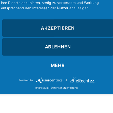
ihre Dienste anzubieten, stetig zu verbessern und Werbung
ischen Struktur, Überwachung & Konfiguration der Netzwerkkomp
entsprechend den Interessen der Nutzer anzuzeigen.
 (z.B. DNS, DHCP, LDAP), Planung & Administration von unterneh
ed7 / Medistar – Ambulanz Software > Installation von Updates, 
AKZEPTIEREN
& Workstation)
ssystemen (Innen- & Aussenbereiche)
ABLEHNEN
keit (Innen- & Aussenbereiche)
figuration der gesamten Hardware inkl. Errichtung der Hotspots 
ion & Integration
MEHR
Powered by
&
Impressum
|
Datenschutzerklärung