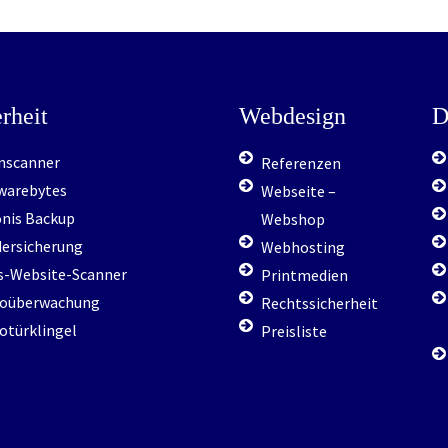
rheit
Webdesign
D
enscanner
Referenzen
warebytes
Webseite –
onis Backup
Webshop
dersicherung
Webhosting
us-Website-Scanner
Printmedien
eoüberwachung
Rechtssicherheit
otürklingel
Preisliste