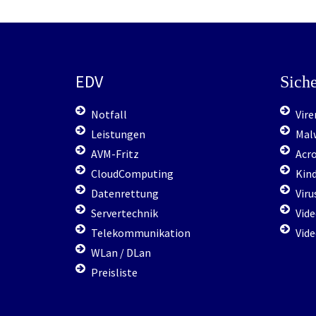
EDV
Siche
Notfall
Vir
Leistungen
Mal
AVM-Fritz
Acr
CloudComputing
Kin
Datenrettung
Vir
Servertechnik
Vid
Telekommunikation
Vide
WLan / DLan
Preisliste