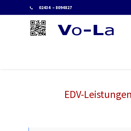
02434 – 8094827
Star
EDV Berater & IT-Dienst
Radio (computerservice,
duesseldorf, telekommuni
support)
EDV-Leistunge