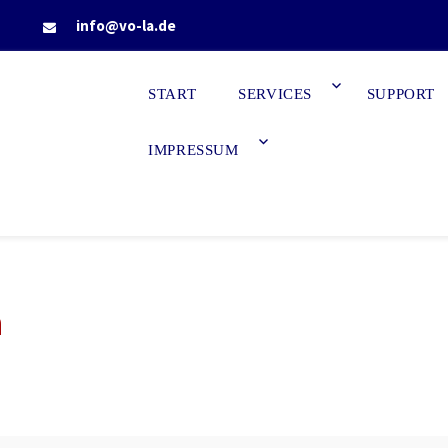
info@vo-la.de
START
SERVICES
SUPPORT
t - Vo-La
leister
IMPRESSUM
kation, it,
n